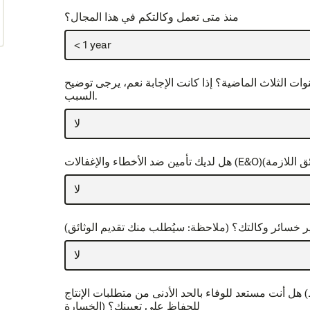
منذ متى تعمل وكالتكم في هذا المجال؟
ت الثلاث الماضية؟ إذا كانت الإجابة نعم، يرجى توضيح
السبب.
يم الوثائق اللازمة)
خسائر وكالتك؟ (ملاحظة: سيُطلب منك تقديم الوثائق)
هل أنت مستعد للوفاء بالحد الأدنى من متطلبات الإنتاج (مثل السياسات المكتوبة، حجم أقساط GWP، أو نسب
الخسارة) للحفاظ على تعيينك؟