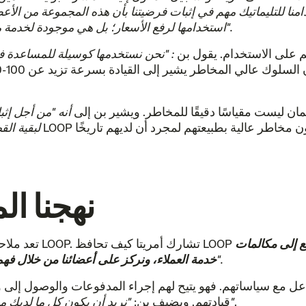
منا للتليماتيك مهم في إثبات فرضيتنا بأن هذه المجموعة من الأع
استخدامها لرفع الأسعار؛ بل هي موجودة لخدمة مهمتنا وإثبات أن هؤلاء العملاء [سائقون] معقولون للغاية".
قليدي القائم على الاستخدام. يقول بن
: "نحن نستخدمها كوسيلة للمساعدة ف
 المخاطر يشير إلى القيادة بسرعة تزيد عن 100-120 ميل في الساعة بشكل منتظم، وليس مجرد تجاوز
جات الائتمان ليست مقياسًا دقيقًا للمخاطر. ويشير بن إلى
أنه "من أجل إثبا
لبقية الق
نهجنا ا
ع إلى مكالمات
نحاول معالجتها وإحداث التأثير المناسب".
خدمة العملاء، ونركز على أعضائنا من خلال فه
.
"نريد أن يكون كل ما لديك من أسئلة حول سياستك في متناول يدك. هذه هي الفكرة"
قيادتهم. ويضيف بن: