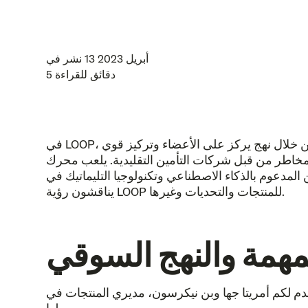
13 أبريل 2023
نشر في
5 دقائق للقراءة
في LOOP، نسعى إلى إحداث تحول في قطاع التأمين على السيارات من خلال جعل التأمين أكثر إنصافًا وعدالة وإتاحة للجميع. من خلال نهج يركز على الأعضاء وتركيز قوي
المخاطر من قبل شركات التأمين التقليدية. يلعب محرك
بالذكاء الاصطناعي وتكنولوجيا التليماتيك في LOOP دورًا محوريًا في هذه المهمة. اليوم، يسعدنا مشاركة ملاحظات من محادثة مع فريق المنتجات لدينا، حيث
يناقشون رؤية LOOP للمنتجات والتحديات وغيرها.
مهمة والنهج السوقي
كم أمريتا جها وبن نيكرسون، مديري المنتجات في LOOP. إنهما متحمسان لمهمة LOOP ويعملان بجد لإنشاء منتجات تخدم عملائنا بشكل أفضل وتوفر لهم تجربة لا مثيل