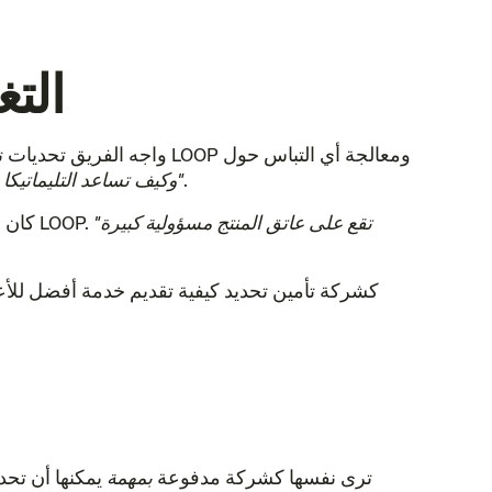
الت
مع استمرار نمو LOOP، واجه الفريق تحديات تتعلق بالتوسع والتنظيم والتثقيف حول المنتج. كان أحد التحديات هو تعريف الأعضاء بكيفية عمل LOOP ومعالجة أي التباس حول
.
"نحن نعمل باستمرار على التواصل مع العملاء حول كيفية عمل LOOP، وكيف تساعد التليماتيكا في قياس سلوكيات القيادة"
"تقع على عاتق المنتج مسؤولية كبيرة
كان التوسع الفعال أيضًا من الأولويات. يسلط بن الضوء على أهمية ضمان عدم إهمال تجربة أي عضو مع تزايد حجم عمليات LOOP.
تتجاوز رؤية LOOP للمستقبل مجرد كونها شركة تأمين على السيارات. يشارك بن أن LOOP ترى نفسها كشركة مدفوعة
بمهمة
يمكنها أن تحدث