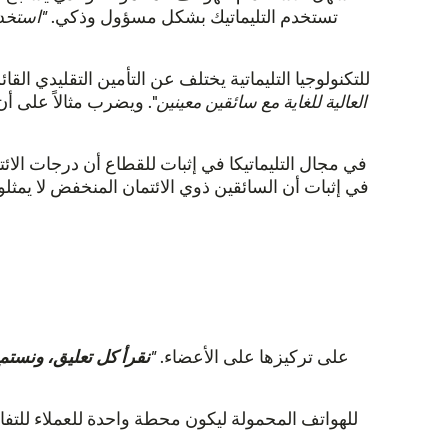
ذلك، يؤكد بن أن LOOP تستخدم التليماتيك بشكل مسؤول وذكي.
"استخدا
ويوضح بن أن استخدام LOOP للتكنولوجيا التليماتية يختلف عن التأمين الت
العالية للغاية مع سائقين معينين
". ويضرب مثالاً على أن السلوك عالي
تتمثل مقاربة LOOP في مجال التليماتيكا في إثبات للقطاع أن در
تعد ملاحظات العملاء ورضاهم أمرًا بالغ الأهمية بالنسبة لشركة LOOP. تشارك أمريتا كيف تحافظ LOOP على تركيزها على الأعضاء.
"
نقرأ كل تعليق، ونستم