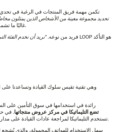
تكمن مهمة فريق المنتجات في الرغبة في تحدي 
تحديد مجموعة معينة من الأشخاص الذين يمثلون مخاطر
الذين تعرضوا تاريخيًا للتمييز فيما يتعلق بأقساط التأمين.
غالبًا ما تش
تشرح أمريتا أن نهج LOOP فريد من نوعه.
"نريد أن نخدم الفئة الت
تقع التليماتيكا في قلب محرك التأمين الخاص بشركة LOOP، وهي تقنية تقي
فإن LOOP تضع التليماتيكا في مركز عروض منتجاتها
. في ح
أسعار بوالص التأمين بناءً على عوامل تصنيف غير ذات صلة، فإن LOOP تستخدم التليماتيكا لمراجعة عادات القيادة على مدار الوقت ومكافأة أعضائها لكونهم سائقين جيدين.