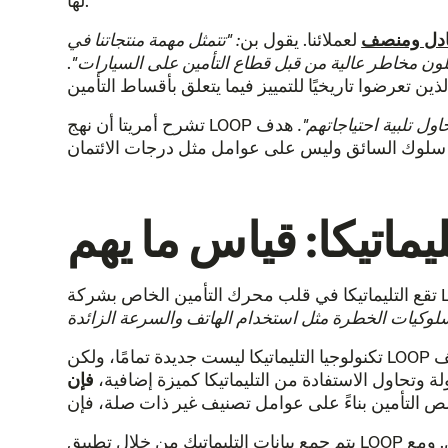
لها.
ادل ومنصف
لعملائنا. يقول بن
: "تتمثل مهمة منتجاتنا في
ون مخاطر عالية من قبل قطاع التأمين على السيارات"
.
ول تلبية احتياجاتهم".
هدف LOOP هو التأكد
ليماتيكا: قياس ما يهم
تكنولوجيا التليماتيكا ليست جديدة تمامًا، ولكن LOOP رائدة في استخدامها في سوق التأمين على السيارات اليوم. في حين أن الشركات الأخرى لديها تطبيقات للهواتف
ة وتحاول الاستفادة من التليماتيكا كميزة إضافية،
يتم جمع بيانات التليماتيك من خلال تطبيق LOOP سهل الاستخدام للهواتف المحمولة، والذي يُشجع الأعضاء على تنزيله وتسجيل الدخول إليه عند شراء بوليصة تأمين. ومع