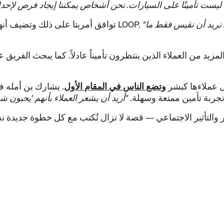
"نريد أن نجعلها أكثر سهولة وقابلية للتعديل لـ [أعضائنا]. نريد أن نقيس فقط ما
توافق أمريتا على ذلك وتضيف أنهم يريدون تطوير منتجات أكثر تطوراً تتماشى مع مهمة LOOP.
ة تعامل عملاءها كبشر
وتضع الناس في المقام الأول
. يشارك بن أمله ف
هي تجربة تأمين ممتعة وسهلة.
ابتكار والتأثير الاجتماعي — قصة لا تزال تُكتب مع كل خطوة جديدة 