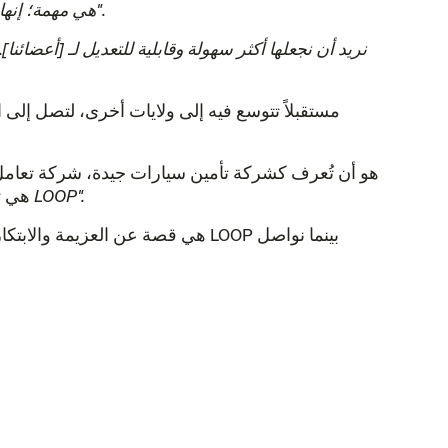
"LOOP هي مهمة؛ إنها ليست تأمينًا على السيارات. نحن أشخاص يمكننا إيجاد فرص لإحداث تغيير جذري في الأسواق غير العادلة".
الطموح النهائي لشركة LOOP هو أن تُعرف كشركة تأمين سيارات جيدة، شرك
"أريد أن يشعر العملاء بأنهم 'يحبون شركة تأمين سياراتهم'. أريدهم أن يحبوا تجربتهم مع LOOP".
LOOP 
قصة LOOP هي قصة عن العزيمة وال