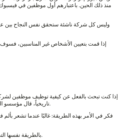
منذ ذلك الحين. باعتبارهم أول موظفين في فيسبوك،
إذا قمت بتعيين الأشخاص غير المناسبين، فسوف 
إذا كنت تبحث بالفعل عن كيفية توظيف موظفين لشركات
تاريخياً، قال مؤسسو الشركات الناشئة إنهم أدركوا أن الوقت قد حان للتوظيف عندما بدأوا يشعرون أن عملية معينة تستغرق الكثير من وقتهم.
فكر في الأمر بهذه الطريقة: غالبًا عندما تشعر بأل
بالطريقة نفسها التي يؤدي فيها الانتظار طويلاً لرؤية الطبيب إلى خروج المشكلة عن السيطرة، عليك أن تقوم بالتعيينات الرئيسية قبل ذلك.