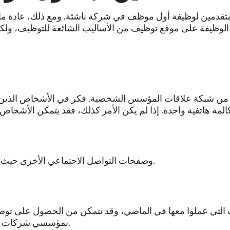
متقدمين لوظيفة أول موظف في شركة ناشئة. ومع ذلك، عادة ما
شئة من شبكة علاقات المؤسس الشخصية. فكر في الأشخاص الذي
انشر الوظائف على LinkedIn وصفحات التواصل الاجتماعي الأخرى حيث يمكن مشاركتها بسهولة.
تي عملوا معها في الماضي، وقد تتمكن من الحصول على توصية
بمؤسسي شركات ناشئة أخرى قد يكونون قادرين على تقديم توصية قوية.