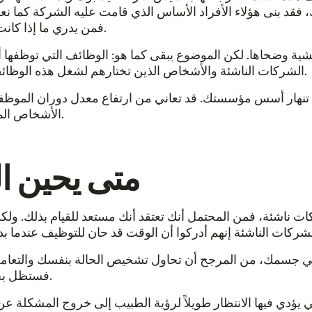
 فقد بنى هؤلاء الأفراد الأساس الذي قامت عليه الشركة كما نع
فمن يدري ما إذا كانت ستصبح شركة تبلغ قيمتها تريليون دولار كما هي اليوم.
الشركات الناشئة والأشخاص الذين تختارهم لشغل هذه الوظائف يلعبون دوراً رئيسياً في شكل شركتك في المستقبل.
تنهار أسس مؤسستك. قد تعاني من ارتفاع معدل دوران الموظفي
الأشخاص المناسبين يدعم الأسس التي ستبني عليها لسنوات قادمة.
متى يحين ا
 ناشئة، فمن المحتمل أنك تعتقد أنك مستعد للقيام بذلك. ولك
م في جسمك، من المرجح أن تحاول تشخيص الحالة بنفسك والتعامل م
فستظل بحاجة إلى زيارة الطبيب لتحديد المشكلة وتقديم حل لها.