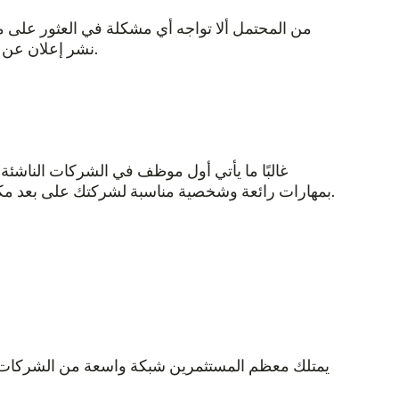
من المحتمل ألا تواجه أي مشكلة في العثور على 
نشر إعلان عن الوظيفة على موقع توظيف من الأساليب الشائعة للتوظيف، ولكنه قد لا يوفر لك النوعية التي تبحث عنها من المتقدمين.
غالبًا ما يأتي أول موظف في الشركات النا
بمهارات رائعة وشخصية مناسبة لشركتك على بعد مكالمة هاتفية واحدة. إذا لم يكن الأمر كذلك، فقد يتمكن الأشخاص الذين تعرفهم من ترشيح شخص من شبكات علاقاتهم.
يمتلك معظم المستثمرين شبكة واسعة من الشركات ال