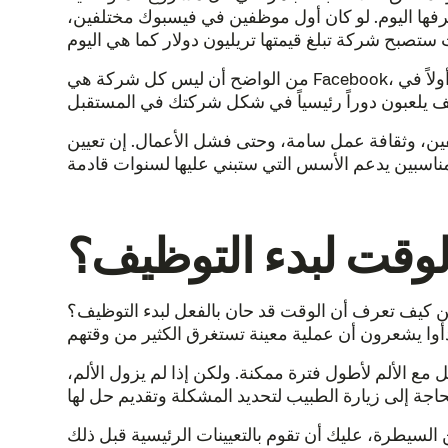
رفها اليوم. لو كان أول موظفين في فيسبوك مختلفين،
من الواضح أن ليس كل شركة هي Facebook، وليس كل شركة ناشئة ستحقق نفس النجاح بين عشية وضحاها. لكن الموضوع يبقى كما هو: الوظائف التي توظفها أولاً في
ن، وثقافة عمل سامة، وحتى فشل الأعمال. إن تعيين
لوقت لبدء التوظيف؟
ن كيف تعرف أن الوقت قد حان بالفعل لبدء التوظيف؟
ع الألم لأطول فترة ممكنة. ولكن إذا لم يزول الألم،