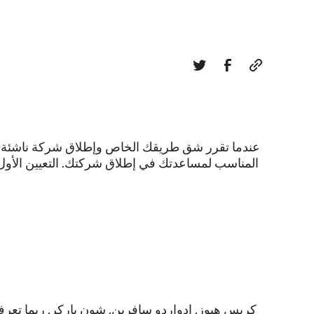
عندما تقرر شق طريقك الخاص وإطلاق شركة ناشئة، فإن
المناسب لمساعدتك في إطلاق شركتك. التعيين الأول
كريس هيوز. إدواردو سافرين. شون باركر. ربما تعرف 